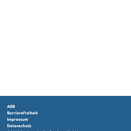
Kontakt
Kundencenter vor Ort
24h Störungs-Hotline
Kundenservice
AEB
Barrierefreiheit
Impressum
Datenschutz
Z