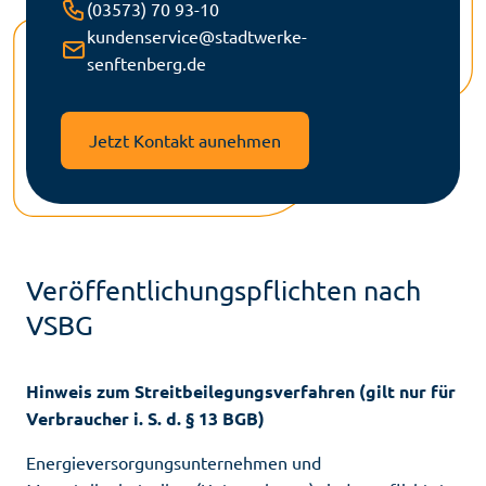
T
(03573) 70 93-10
e
kundenservice@stadtwerke-
E
l
senftenberg.de
-
e
M
f
a
Jetzt Kontakt aunehmen
o
i
n
l
-
A
d
Veröffentlichungspflichten nach
r
VSBG
e
s
s
Hinweis zum Streitbeilegungsverfahren (gilt nur für
e
Verbraucher i. S. d. § 13 BGB)
Energieversorgungsunternehmen und