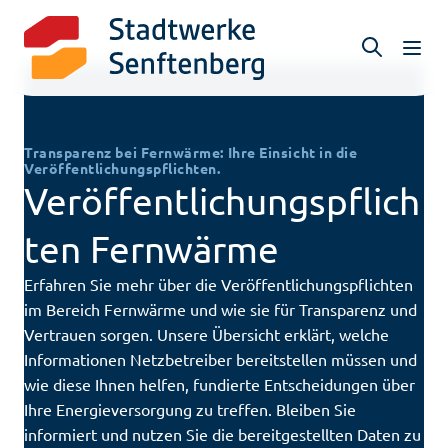
N
a
v
i
g
Transparenz bei Fernwärme: Ihre Einsicht in die
Veröffentlichungspflichten.
a
Veröffentlichungspflich
t
i
ten Fernwärme
o
n
Erfahren Sie mehr über die Veröffentlichungspflichten
ö
im Bereich Fernwärme und wie sie für Transparenz und
f
Vertrauen sorgen. Unsere Übersicht erklärt, welche
f
Informationen Netzbetreiber bereitstellen müssen und
n
wie diese Ihnen helfen, fundierte Entscheidungen über
e
Ihre Energieversorgung zu treffen. Bleiben Sie
n
informiert und nutzen Sie die bereitgestellten Daten zu