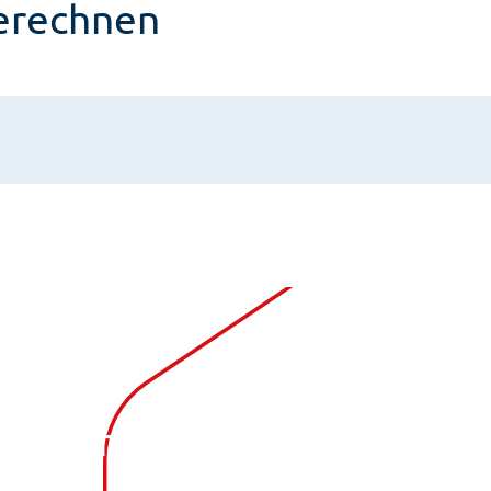
berechnen
Unser Kundenportal bietet e
bereich
erleichtern. Egal, ob Sie Ih
veränderte Lebenssituatio