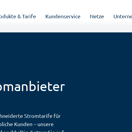
odukte & Tarife
Kundenservice
Netze
Untern
romanbieter
neiderte Stromtarife für
bliche Kunden – unsere