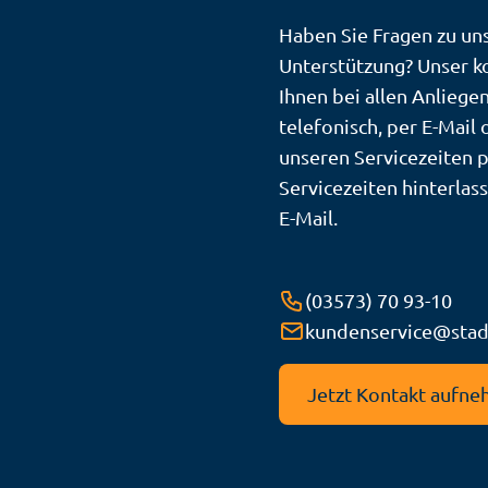
Haben Sie Fragen zu un
Unterstützung? Unser k
Ihnen bei allen Anliege
telefonisch, per E-Mail
unseren Servicezeiten p
Servicezeiten hinterlas
E-Mail.
(03573) 70 93-10
T
kundenservice@stad
e
E
l
-
e
M
Jetzt Kontakt aufn
f
a
o
i
n
l